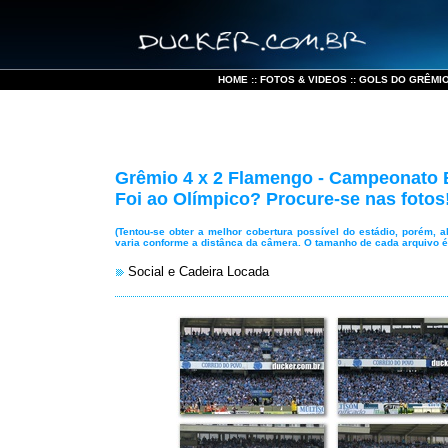
HOME
::
FOTOS & VIDEOS
::
GOLS DO GRÊMI
Grêmio 4 x 2 Flamengo - Campeonato Br
Foi ao Olímpico? Procure-se nas fotos
(Tentou-se obter a melhor cobertura possível do estádio, porém, 
varia conforme a distânca da câmera. O tamanho de cada arquivo 
Social e Cadeira Locada