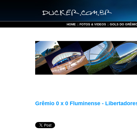
HOME
::
FOTOS & VIDEOS
::
GOLS DO GRÊMI
Grêmio 0 x 0 Fluminense - Libertadore